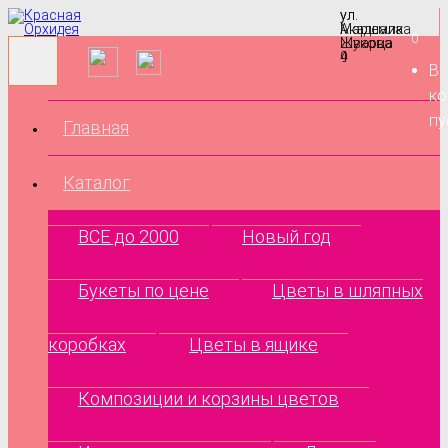
ул.
ул.
Маршала
Академика
0
Жукова
Шварца
9
4
В
ко
пу
Главная
Каталог
ВСЕ до 2000
Новый год
Букеты по цене
Цветы в шляпных
коробках
Цветы в ящике
Композиции и корзины цветов