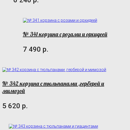
№ 341 корзина с розами и орхидеей
7 490 р.
№ 342 корзина с тюльпанами ,герберой и
мимозой
5 620 р.