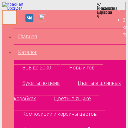
ул.
ул.
Маршала
Академика
0
Жукова
Шварца
9
4
В
ко
пу
Главная
Каталог
ВСЕ до 2000
Новый год
Букеты по цене
Цветы в шляпных
коробках
Цветы в ящике
Композиции и корзины цветов