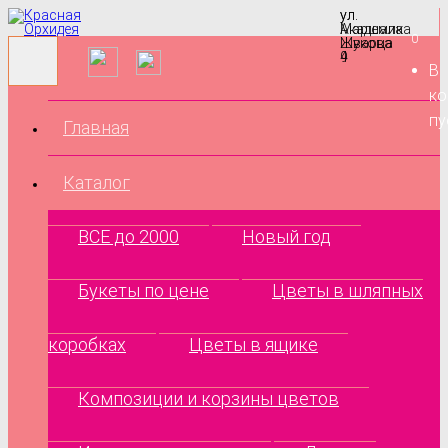
ул.
ул.
Маршала
Академика
0
Жукова
Шварца
9
4
В
ко
пу
Главная
Каталог
ВСЕ до 2000
Новый год
Букеты по цене
Цветы в шляпных
коробках
Цветы в ящике
Композиции и корзины цветов