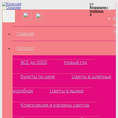
ул.
ул.
Маршала
Академика
0
Жукова
Шварца
9
4
В
ко
пу
Главная
Каталог
ВСЕ до 2000
Новый год
Букеты по цене
Цветы в шляпных
коробках
Цветы в ящике
Композиции и корзины цветов