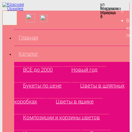
ул.
ул.
Маршала
Академика
0
Жукова
Шварца
9
4
В
ко
пу
Главная
Каталог
ВСЕ до 2000
Новый год
Букеты по цене
Цветы в шляпных
коробках
Цветы в ящике
Композиции и корзины цветов