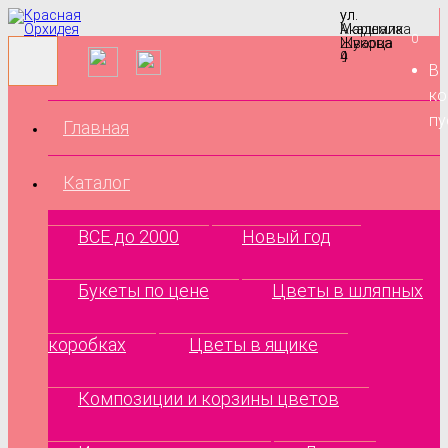
ул.
ул.
Маршала
Академика
0
Жукова
Шварца
9
4
В
ко
пу
Главная
Каталог
ВСЕ до 2000
Новый год
Букеты по цене
Цветы в шляпных
коробках
Цветы в ящике
Композиции и корзины цветов