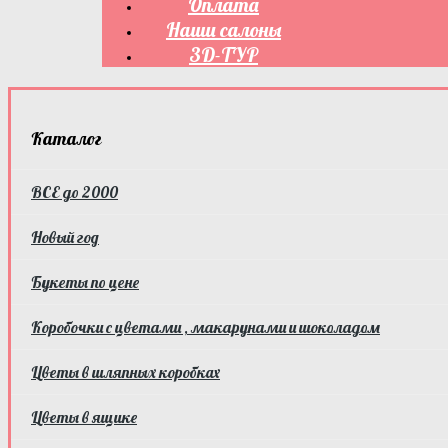
Оплата
Наши салоны
3D-ТУР
Каталог
ВСЕ до 2000
Новый год
Букеты по цене
Коробочки с цветами , макарунами и шоколадом
Цветы в шляпных коробках
Цветы в ящике