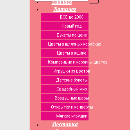
Главная
Каталог
ВСЕ до 2000
Новый год
Букеты по цене
Цветы в шляпных коробках
Цветы в ящике
Композиции и корзины цветов
Игрушки из цветов
Детские букеты
Свадебный мир
Воздушные шары
Открытки и конверты
Мягкие игрушки
Доставка