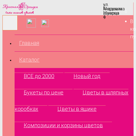
ул.
ул.
Маршала
Академика
0
Жукова
Шварца
9
4
В
ко
пу
Главная
Каталог
ВСЕ до 2000
Новый год
Букеты по цене
Цветы в шляпных
коробках
Цветы в ящике
Композиции и корзины цветов