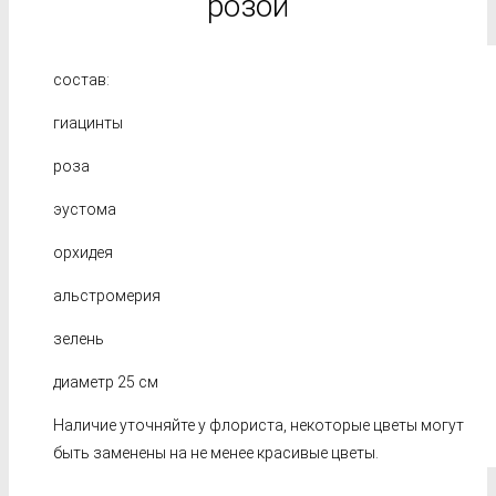
розой
состав:
гиацинты
роза
эустома
орхидея
альстромерия
зелень
диаметр 25 см
Наличие уточняйте у флориста, некоторые цветы могут
быть заменены на не менее красивые цветы.