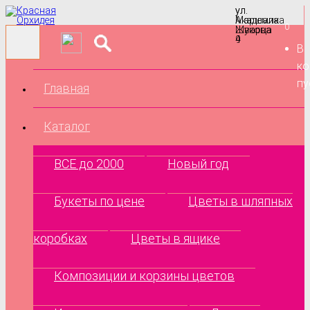
ул.
ул.
Маршала
Академика
0
Жукова
Шварца
9
4
В
ко
пу
Главная
Каталог
ВСЕ до 2000
Новый год
Букеты по цене
Цветы в шляпных
коробках
Цветы в ящике
Композиции и корзины цветов