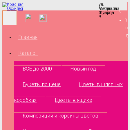
ул.
ул.
Маршала
Академика
0
Жукова
Шварца
9
4
В
ко
пу
Главная
Каталог
ВСЕ до 2000
Новый год
Букеты по цене
Цветы в шляпных
коробках
Цветы в ящике
Композиции и корзины цветов