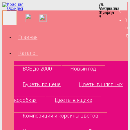
ул.
ул.
Маршала
Академика
0
Жукова
Шварца
9
4
В
ко
пу
Главная
Каталог
ВСЕ до 2000
Новый год
Букеты по цене
Цветы в шляпных
коробках
Цветы в ящике
Композиции и корзины цветов