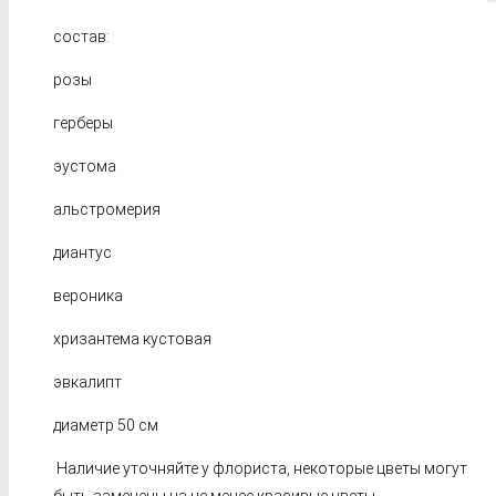
состав:
розы
герберы
эустома
альстромерия
диантус
вероника
хризантема кустовая
эвкалипт
диаметр 50 см
Наличие уточняйте у флориста, некоторые цветы могут
быть заменены на не менее красивые цветы.