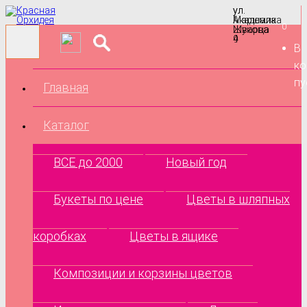
ул.
ул.
Маршала
Академика
0
Жукова
Шварца
9
4
В
ко
пу
Главная
Каталог
ВСЕ до 2000
Новый год
Букеты по цене
Цветы в шляпных
коробках
Цветы в ящике
Композиции и корзины цветов