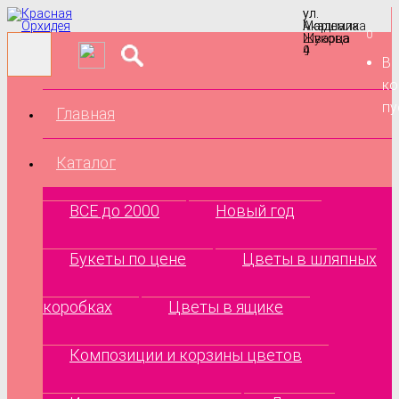
ул.
ул.
Маршала
Академика
0
Жукова
Шварца
9
4
В
ко
пу
Главная
Каталог
ВСЕ до 2000
Новый год
Букеты по цене
Цветы в шляпных
коробках
Цветы в ящике
Композиции и корзины цветов