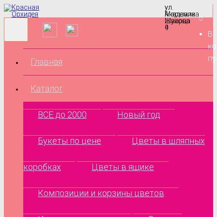
ул.
ул.
Маршала
Академика
0
Жукова
Шварца
9
4
В
ко
пу
Главная
Каталог
ВСЕ до 2000
Новый год
Букеты по цене
Цветы в шляпных
коробках
Цветы в ящике
Композиции и корзины цветов