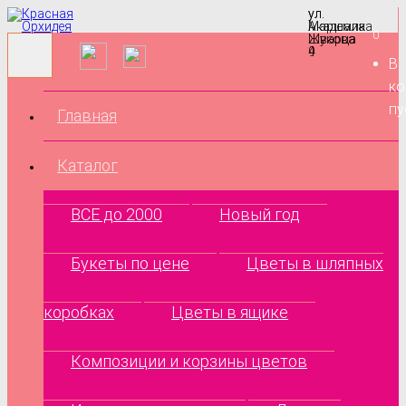
ул.
ул.
Маршала
Академика
0
Жукова
Шварца
9
4
В
ко
пу
Главная
Каталог
ВСЕ до 2000
Новый год
Букеты по цене
Цветы в шляпных
коробках
Цветы в ящике
Композиции и корзины цветов