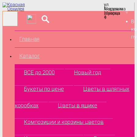
ул.
ул.
Маршала
Академика
0
Жукова
Шварца
9
4
В
ко
пу
Главная
Каталог
ВСЕ до 2000
Новый год
Букеты по цене
Цветы в шляпных
коробках
Цветы в ящике
Композиции и корзины цветов