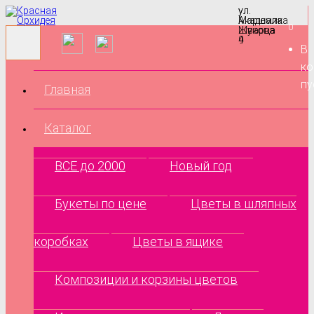
ул.
ул.
Маршала
Академика
0
Жукова
Шварца
9
4
В
ко
пу
Главная
Каталог
ВСЕ до 2000
Новый год
Букеты по цене
Цветы в шляпных
коробках
Цветы в ящике
Композиции и корзины цветов