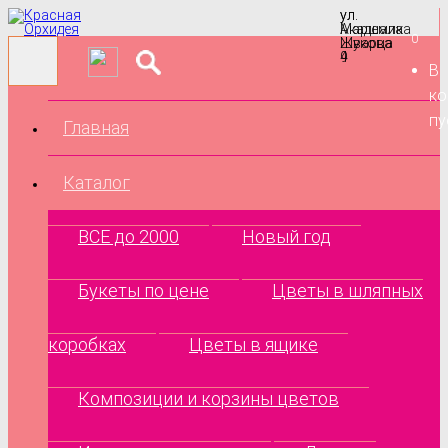
ул.
ул.
Маршала
Академика
0
Жукова
Шварца
9
4
В
ко
пу
Главная
Каталог
ВСЕ до 2000
Новый год
Букеты по цене
Цветы в шляпных
коробках
Цветы в ящике
Композиции и корзины цветов