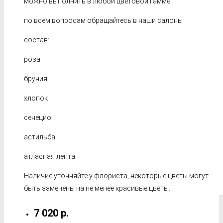
можно выполнить в любой цветовой гамме
по всем вопросам обращайтесь в наши салоны
состав:
роза
бруния
хлопок
сенецио
астильба
атласная лента
Наличие уточняйте у флориста, некоторые цветы могут
быть заменены на не менее красивые цветы.
7 020 р.