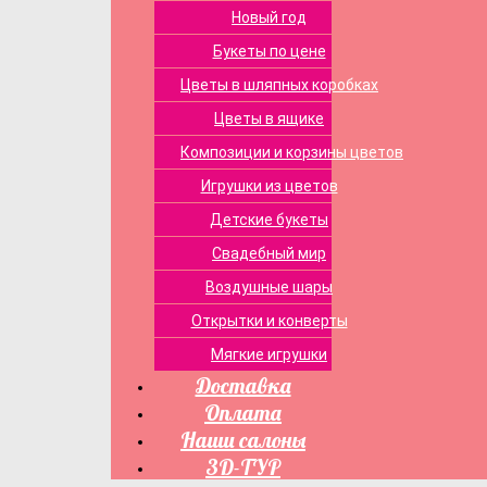
Новый год
Букеты по цене
Цветы в шляпных коробках
Цветы в ящике
Композиции и корзины цветов
Игрушки из цветов
Детские букеты
Свадебный мир
Воздушные шары
Открытки и конверты
Мягкие игрушки
Доставка
Оплата
Наши салоны
3D-ТУР