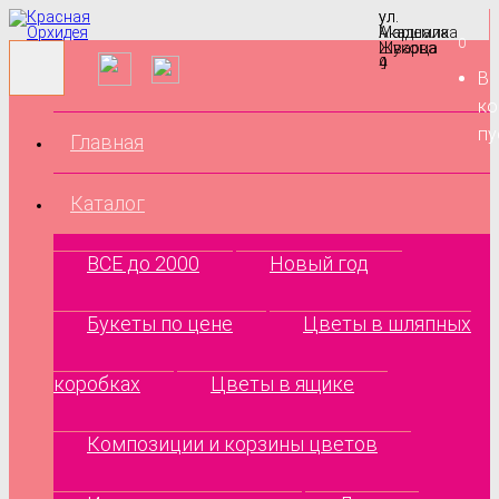
ул.
ул.
Маршала
Академика
0
Жукова
Шварца
9
4
В
ко
пу
Главная
Каталог
ВСЕ до 2000
Новый год
Букеты по цене
Цветы в шляпных
коробках
Цветы в ящике
Композиции и корзины цветов