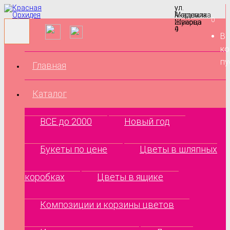
ул.
ул.
Маршала
Академика
0
Жукова
Шварца
9
4
В
ко
пу
Главная
Каталог
ВСЕ до 2000
Новый год
Букеты по цене
Цветы в шляпных
коробках
Цветы в ящике
Композиции и корзины цветов