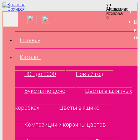
ул.
ул.
Маршала
Академика
0
Жукова
Шварца
9
4
В
ко
пу
Главная
Каталог
ВСЕ до 2000
Новый год
Букеты по цене
Цветы в шляпных
коробках
Цветы в ящике
Композиции и корзины цветов