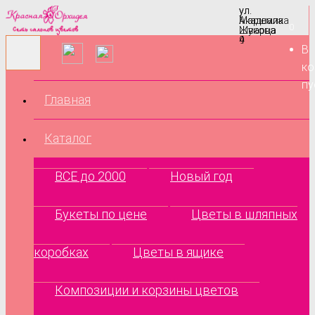
ул.
ул.
Маршала
Академика
0
Жукова
Шварца
9
4
В
ко
пу
Главная
Каталог
ВСЕ до 2000
Новый год
Букеты по цене
Цветы в шляпных
коробках
Цветы в ящике
Композиции и корзины цветов