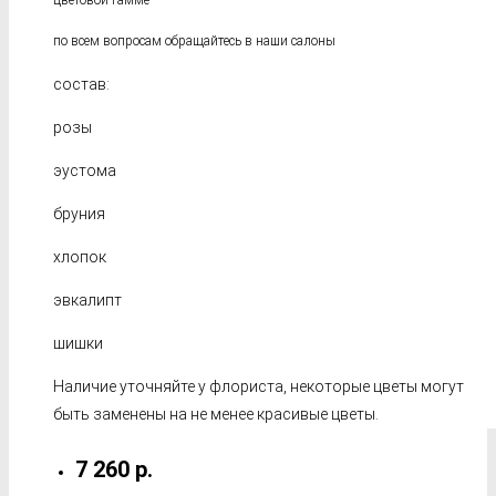
цветовой гамме
по всем вопросам обращайтесь в наши салоны
состав:
розы
эустома
бруния
хлопок
эвкалипт
шишки
Наличие уточняйте у флориста, некоторые цветы могут
быть заменены на не менее красивые цветы.
7 260 р.