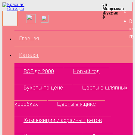
ул.
ул.
Маршала
Академика
0
Жукова
Шварца
9
4
В
ко
пу
Главная
Каталог
ВСЕ до 2000
Новый год
Букеты по цене
Цветы в шляпных
коробках
Цветы в ящике
Композиции и корзины цветов