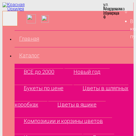
ул.
ул.
Маршала
Академика
0
Жукова
Шварца
9
4
В
ко
пу
Главная
Каталог
ВСЕ до 2000
Новый год
Букеты по цене
Цветы в шляпных
коробках
Цветы в ящике
Композиции и корзины цветов