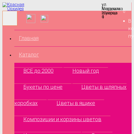
ул.
ул.
Маршала
Академика
0
Жукова
Шварца
9
4
В
ко
пу
Главная
Каталог
ВСЕ до 2000
Новый год
Букеты по цене
Цветы в шляпных
коробках
Цветы в ящике
Композиции и корзины цветов