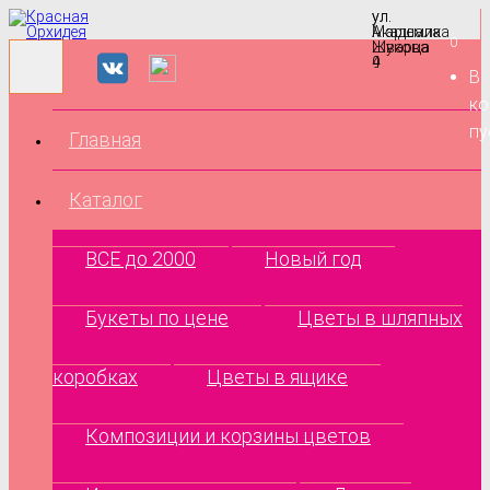
ул.
ул.
Маршала
Академика
0
Жукова
Шварца
9
4
В
ко
пу
Главная
Каталог
ВСЕ до 2000
Новый год
Букеты по цене
Цветы в шляпных
коробках
Цветы в ящике
Композиции и корзины цветов