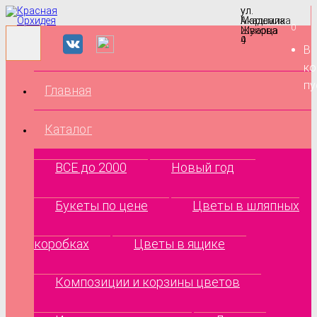
ул.
ул.
Маршала
Академика
0
Жукова
Шварца
9
4
В
ко
пу
Главная
Каталог
ВСЕ до 2000
Новый год
Букеты по цене
Цветы в шляпных
коробках
Цветы в ящике
Композиции и корзины цветов