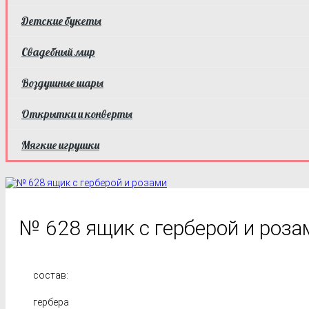
Детские букеты
Свадебный мир
Воздушные шары
Открытки и конверты
Мягкие игрушки
№ 628 ящик с герберой и роза
состав:
гербера