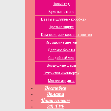
Новый год
Букеты по цене
Цветы в шляпных коробках
Цветы в ящике
Композиции и корзины цветов
Игрушки из цветов
Детские букеты
Свадебный мир
Воздушные шары
Открытки и конверты
Мягкие игрушки
Доставка
Оплата
Наши салоны
3D-ТУР