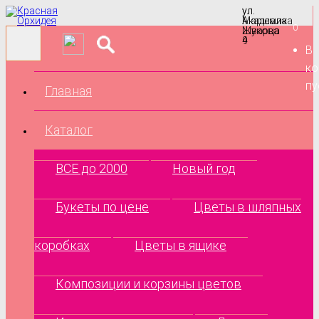
ул.
ул.
Маршала
Академика
0
Жукова
Шварца
9
4
В
ко
пу
Главная
Каталог
ВСЕ до 2000
Новый год
Букеты по цене
Цветы в шляпных
коробках
Цветы в ящике
Композиции и корзины цветов