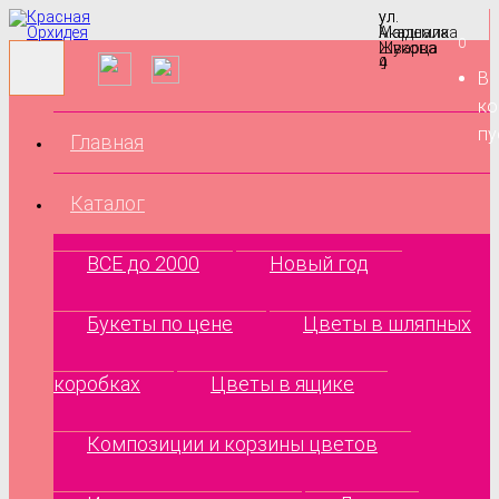
ул.
ул.
Маршала
Академика
0
Жукова
Шварца
9
4
В
ко
пу
Главная
Каталог
ВСЕ до 2000
Новый год
Букеты по цене
Цветы в шляпных
коробках
Цветы в ящике
Композиции и корзины цветов