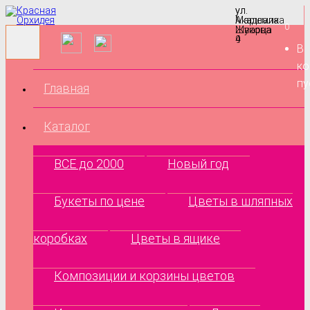
ул.
ул.
Маршала
Академика
0
Жукова
Шварца
9
4
В
ко
пу
Главная
Каталог
ВСЕ до 2000
Новый год
Букеты по цене
Цветы в шляпных
коробках
Цветы в ящике
Композиции и корзины цветов