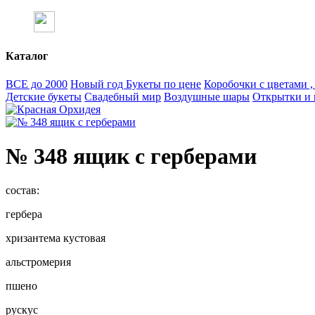
Каталог
ВСЕ до 2000
Новый год
Букеты по цене
Коробочки с цветами 
Детские букеты
Свадебный мир
Воздушные шары
Открытки и 
№ 348 ящик с герберами
состав:
гербера
хризантема кустовая
альстромерия
пшено
рускус