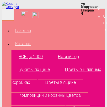
ул.
ул.
Маршала
Академика
0
Жукова
Шварца
9
4
В
ко
пу
Главная
Каталог
ВСЕ до 2000
Новый год
Букеты по цене
Цветы в шляпных
коробках
Цветы в ящике
Композиции и корзины цветов