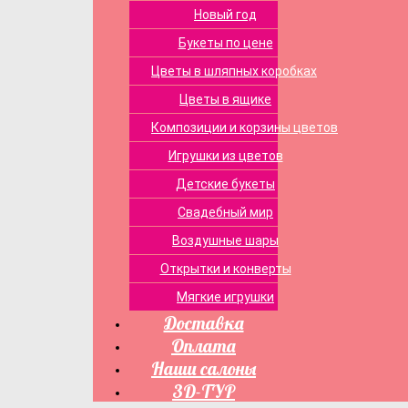
Новый год
Букеты по цене
Цветы в шляпных коробках
Цветы в ящике
Композиции и корзины цветов
Игрушки из цветов
Детские букеты
Свадебный мир
Воздушные шары
Открытки и конверты
Мягкие игрушки
Доставка
Оплата
Наши салоны
3D-ТУР