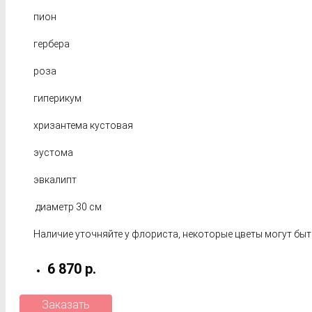
пион
гербера
роза
гиперикум
хризантема кустовая
эустома
эвкалипт
диаметр 30 см
Наличие уточняйте у флориста, некоторые цветы могут быт
6 870 р.
Заказать