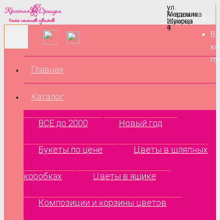
ул.
ул.
Маршала
Академика
0
Жукова
Шварца
9
4
В
ко
пу
Главная
Каталог
ВСЕ до 2000
Новый год
Букеты по цене
Цветы в шляпных
коробках
Цветы в ящике
Композиции и корзины цветов