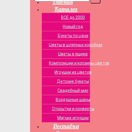
Главная
Каталог
ВСЕ до 2000
Новый год
Букеты по цене
Цветы в шляпных коробках
Цветы в ящике
Композиции и корзины цветов
Игрушки из цветов
Детские букеты
Свадебный мир
Воздушные шары
Открытки и конверты
Мягкие игрушки
Доставка