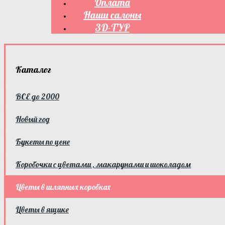
Оплата
Наши салоны
3D-ТУР
Каталог
ВСЕ до 2000
Новый год
Букеты по цене
Коробочки с цветами , макарунами и шоколадом
Цветы в шляпных коробках
Цветы в ящике