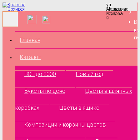
ул.
ул.
Маршала
Академика
0
Жукова
Шварца
9
4
В
ко
пу
Главная
Каталог
ВСЕ до 2000
Новый год
Букеты по цене
Цветы в шляпных
коробках
Цветы в ящике
Композиции и корзины цветов