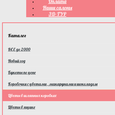
Оплата
Наши салоны
3D-ТУР
Каталог
ВСЕ до 2000
Новый год
Букеты по цене
Коробочки с цветами , макарунами и шоколадом
Цветы в шляпных коробках
Цветы в ящике