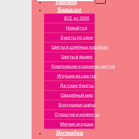
Главная
Каталог
ВСЕ до 2000
Новый год
Букеты по цене
Цветы в шляпных коробках
Цветы в ящике
Композиции и корзины цветов
Игрушки из цветов
Детские букеты
Свадебный мир
Воздушные шары
Открытки и конверты
Мягкие игрушки
Доставка