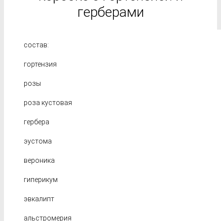
герберами
состав:
гортензия
розы
роза кустовая
гербера
эустома
вероника
гиперикум
эвкалипт
альстромерия