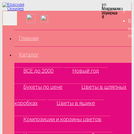
ул.
ул.
Маршала
Академика
0
Жукова
Шварца
9
4
В
ко
пу
Главная
Каталог
ВСЕ до 2000
Новый год
Букеты по цене
Цветы в шляпных
коробках
Цветы в ящике
Композиции и корзины цветов