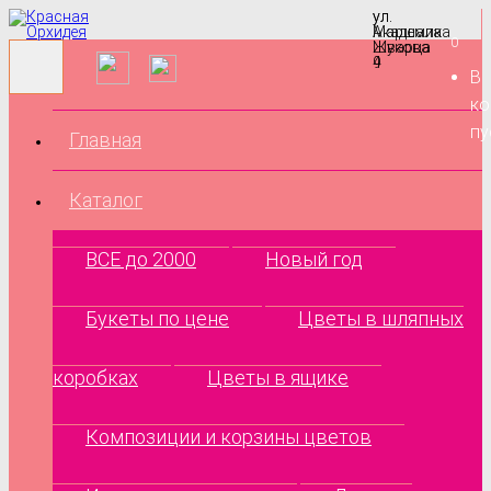
ул.
ул.
Маршала
Академика
0
Жукова
Шварца
9
4
В
ко
пу
Главная
Каталог
ВСЕ до 2000
Новый год
Букеты по цене
Цветы в шляпных
коробках
Цветы в ящике
Композиции и корзины цветов