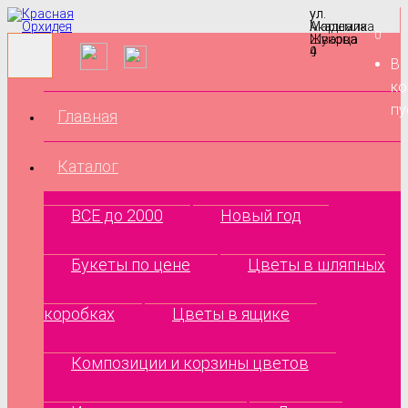
ул.
ул.
Маршала
Академика
0
Жукова
Шварца
9
4
В
ко
пу
Главная
Каталог
ВСЕ до 2000
Новый год
Букеты по цене
Цветы в шляпных
коробках
Цветы в ящике
Композиции и корзины цветов