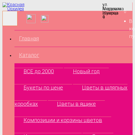
ул.
ул.
Маршала
Академика
0
Жукова
Шварца
9
4
В
ко
пу
Главная
Каталог
ВСЕ до 2000
Новый год
Букеты по цене
Цветы в шляпных
коробках
Цветы в ящике
Композиции и корзины цветов