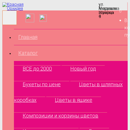
ул.
ул.
Маршала
Академика
0
Жукова
Шварца
9
4
В
ко
пу
Главная
Каталог
ВСЕ до 2000
Новый год
Букеты по цене
Цветы в шляпных
коробках
Цветы в ящике
Композиции и корзины цветов