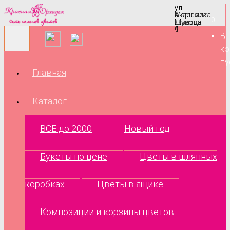
ул.
ул.
Маршала
Академика
0
Жукова
Шварца
9
4
В
ко
пу
Главная
Каталог
ВСЕ до 2000
Новый год
Букеты по цене
Цветы в шляпных
коробках
Цветы в ящике
Композиции и корзины цветов