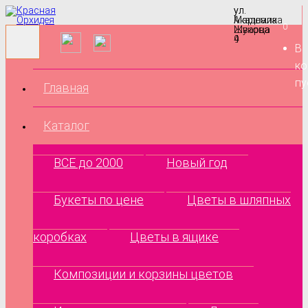
ул.
ул.
Маршала
Академика
0
Жукова
Шварца
9
4
В
ко
пу
Главная
Каталог
ВСЕ до 2000
Новый год
Букеты по цене
Цветы в шляпных
коробках
Цветы в ящике
Композиции и корзины цветов