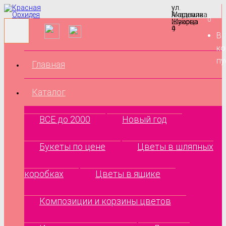
ул.
ул.
Маршала
Академика
0
Жукова
Шварца
9
4
В
ко
пу
Главная
Каталог
ВСЕ до 2000
Новый год
Букеты по цене
Цветы в шляпных
коробках
Цветы в ящике
Композиции и корзины цветов