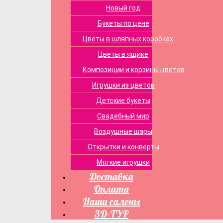
Новый год
Букеты по цене
Цветы в шляпных коробках
Цветы в ящике
Композиции и корзины цветов
Игрушки из цветов
Детские букеты
Свадебный мир
Воздушные шары
Открытки и конверты
Мягкие игрушки
Доставка
Оплата
Наши салоны
3D-ТУР