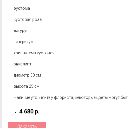
эустома
кустовая роза
лагурус
гиперикум
хризантема кустовая
эвкалипт
диаметр 30 см
высота 25 см
Наличие уточняйте у флориста, некоторые цветы могут быт
4 680 р.
Заказать