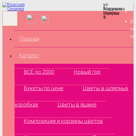
ул.
ул.
Маршала
Академика
0
Жукова
Шварца
9
4
В
ко
пу
Главная
Каталог
ВСЕ до 2000
Новый год
Букеты по цене
Цветы в шляпных
коробках
Цветы в ящике
Композиции и корзины цветов