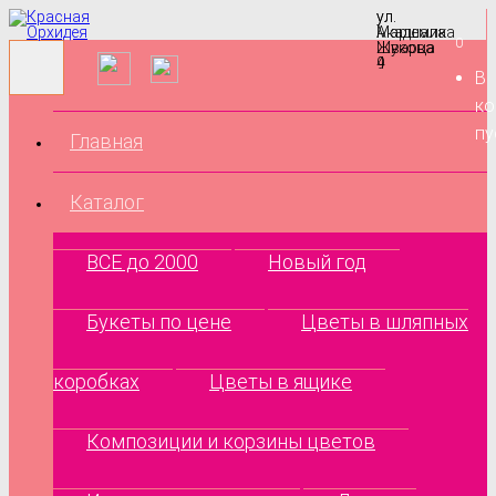
ул.
ул.
Маршала
Академика
0
Жукова
Шварца
9
4
В
ко
пу
Главная
Каталог
ВСЕ до 2000
Новый год
Букеты по цене
Цветы в шляпных
коробках
Цветы в ящике
Композиции и корзины цветов